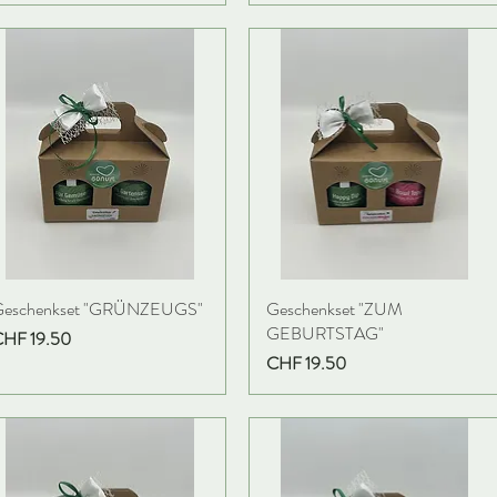
Geschenkset "GRÜNZEUGS"
Geschenkset "ZUM
GEBURTSTAG"
reis
CHF 19.50
Preis
CHF 19.50