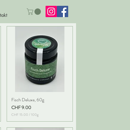
takt
Fisch Deluxe, 60g
Preis
CHF 9.00
CHF 15.00
/
100g
C
H
F