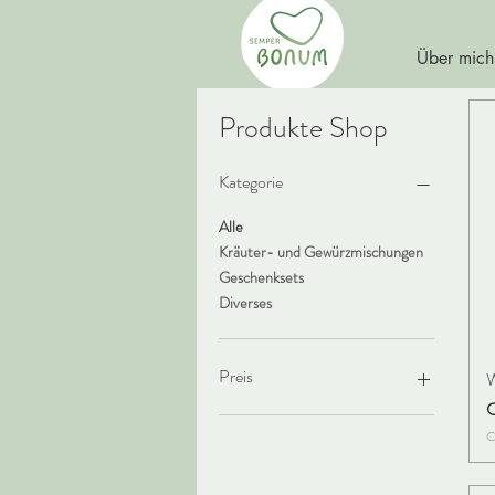
Über mich
Produkte Shop
Kategorie
Alle
Kräuter- und Gewürzmischungen
Geschenksets
Diverses
Preis
W
P
C
0 CHF
28 CHF
F