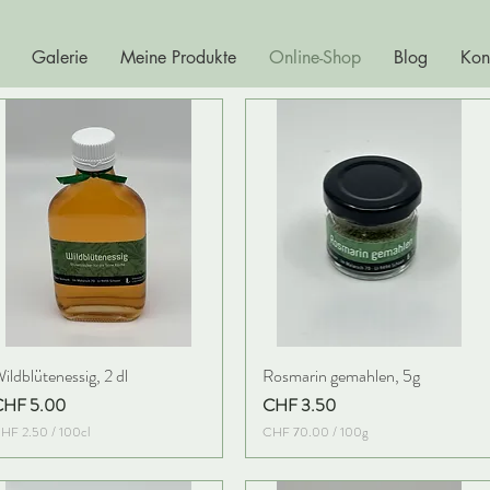
Galerie
Meine Produkte
Online-Shop
Blog
Kon
ildblütenessig, 2 dl
Rosmarin gemahlen, 5g
reis
Preis
CHF 5.00
CHF 3.50
HF 2.50
/
100cl
CHF 70.00
/
100g
C
C
H
H
F