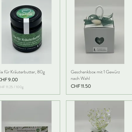
7
0
.
0
0
0
p
r
o
0
1
0
0
0
G
r
a
ix für Kräuterbutter, 80g
Geschenkbox mit 1 Gewürz
m
nach Wahl
m
reis
CHF 9.00
Preis
CHF 11.50
HF 11.25
/
100g
C
H