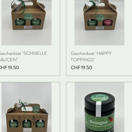
Geschenkset "SCHNELLE
Geschenkset "HAPPY
SAUCEN"
TOPPINGS"
reis
Preis
CHF 19.50
CHF 19.50