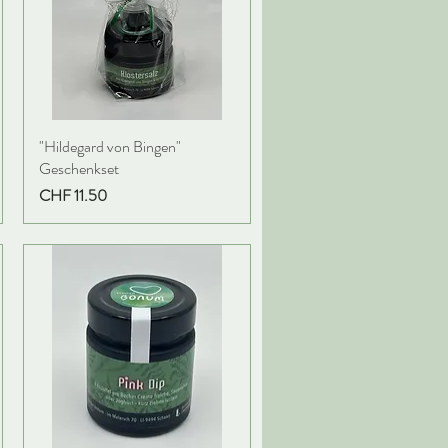
"Hildegard von Bingen"
Geschenkset
Preis
CHF 11.50