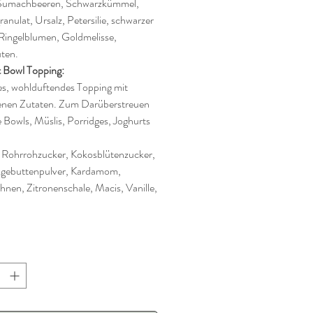
Sumachbeeren, Schwarzkümmel,
anulat, Ursalz, Petersilie, schwarzer
 Ringelblumen, Goldmelisse,
üten.
 Bowl Topping:
es, wohlduftendes Topping mit
enen Zutaten. Zum Darüberstreuen
e Bowls, Müslis, Porridges, Joghurts
 Rohrrohzucker, Kokosblütenzucker,
agebuttenpulver, Kardamom,
nen, Zitronenschale, Macis, Vanille,