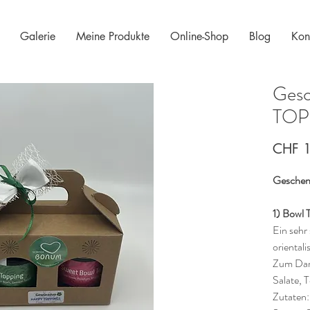
Galerie
Meine Produkte
Online-Shop
Blog
Kon
Ges
TOP
CHF 
Geschenk
1) Bowl 
Ein sehr
oriental
Zum Dar
Salate, T
Zutaten: