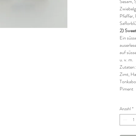
Sesam, 
Zwiebelgr
Pfeffer,
Saflorbl
2) Sweet
Ein süss
auserles
auf süss
u. v. m.
Zutaten:
Zimt, H
Tonkaboh
Piment
Anzahl
*