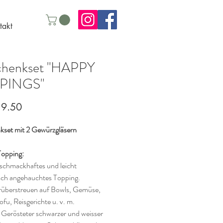
takt
chenkset "HAPPY
PINGS"
Preis
19.50
set mit 2 Gewürzgläsern
Topping:
 schmackhaftes und leicht
isch angehauchtes Topping.
überstreuen auf Bowls, Gemüse,
ofu, Reisgerichte u. v. m.
 Gerösteter schwarzer und weisser