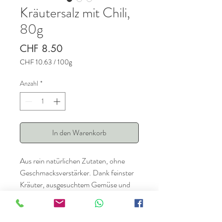
Kräutersalz mit Chili,
80g
Preis
CHF 8.50
CHF 10.63
/
100g
CHF 10.63
pro
Anzahl
*
100
Gramm
In den Warenkorb
Aus rein natürlichen Zutaten, ohne
Geschmacksverstärker. Dank feinster
Kräuter, ausgesuchtem Gemüse und
etwas Chili sehr aromatisch. Kann
sowohl zum Kochen als auch als
Tischsalz verwendet werden.