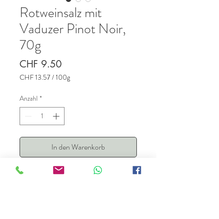
Rotweinsalz mit
Vaduzer Pinot Noir,
70g
Preis
CHF 9.50
CHF 13.57
/
100g
CHF 13.57
pro
Anzahl
*
100
Gramm
In den Warenkorb
Edle Maldon Salzflocken (England)
vereint mit Vaduzer Pinot Noir und
parfümiert mit frischem Rosmarin.
Ideal zu gegrilltem Fleisch, Fisch und